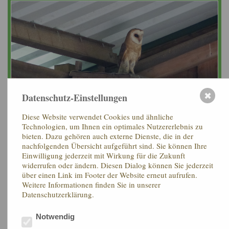
Datenschutz-Einstellungen
✖
Diese Website verwendet Cookies und ähnliche
Technologien, um Ihnen ein optimales Nutzererlebnis zu
bieten. Dazu gehören auch externe Dienste, die in der
nachfolgenden Übersicht aufgeführt sind. Sie können Ihre
(Per Klick vergrößern)
Einwilligung jederzeit mit Wirkung für die Zukunft
Nisthilfen
widerrufen oder ändern. Diesen Dialog können Sie jederzeit
über einen Link im Footer der Website erneut aufrufen.
Weitere Informationen finden Sie in unserer
Auf dem Lenßenhof finden sich Nisthilfen z.B. für Eulen,
Datenschutzerklärung.
Falken, Singvögel oder Hornissen. Mit dem Bau von
Nistkästen und Nisthilfen können insbesondere Kinder und
Notwendig
Jugendliche für die Tierwelt, die Natur und langfristig auch
für den Umweltschutz begeistert werden.